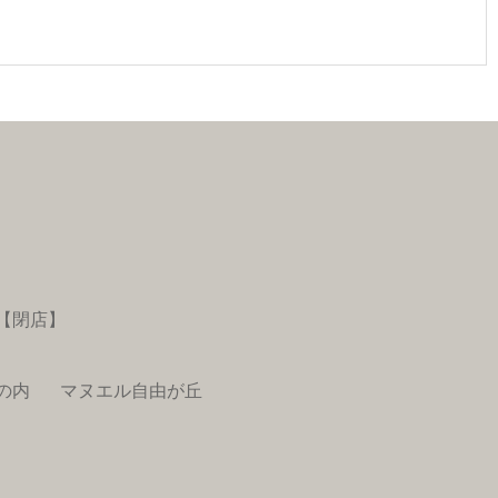
【閉店】
の内
マヌエル自由が丘