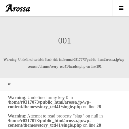
001
Warning
: Undefined variable $sub_title in
/home/r0317073/public_html/arossa.jp/wp-
content/themes/story_tcd41/header.php
on line
391
Warning
: Undefined array key 0 in
/home/r0317073/public_html/arossa.jp/wp-
content/themes/story_tcd41/single.php
on line
28
Warning
: Attempt to read property "slug" on null in
/home/r0317073/public_html/arossa.jp/wp-
content/themes/story_tcd41/single.php
on line
28