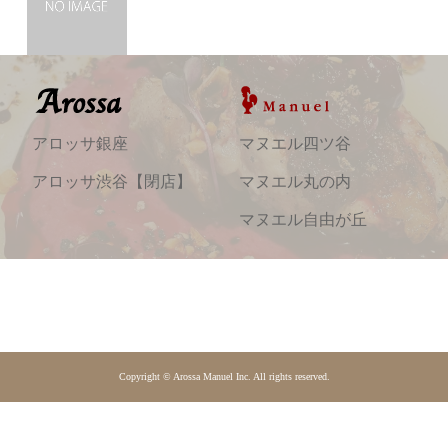
アロッサ銀座
マヌエル四ツ谷
アロッサ渋谷【閉店】
マヌエル丸の内
マヌエル自由が丘
Copyright ©
Arossa Manuel Inc.
All rights reserved.