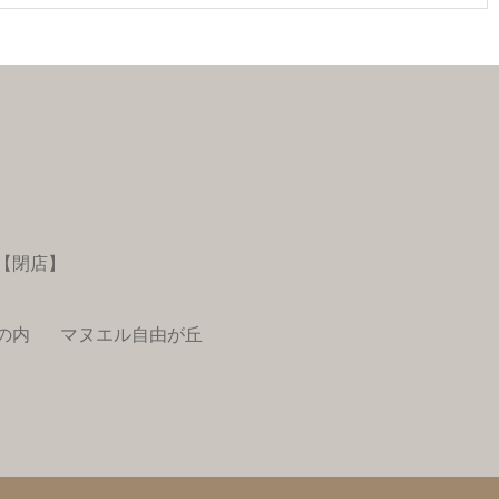
【閉店】
の内
マヌエル自由が丘